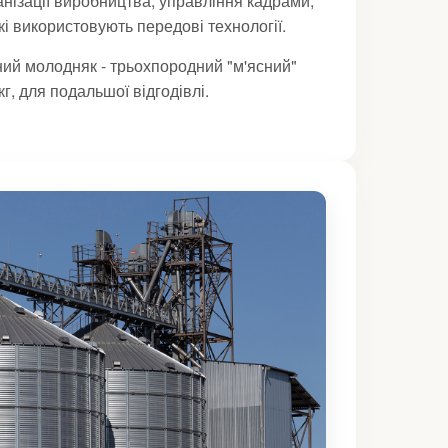
анізації виробництва, управління кадрами,
які використовують передові технології.
ний молодняк - трьохпородний "м'ясний"
кг, для подальшої відгодівлі.