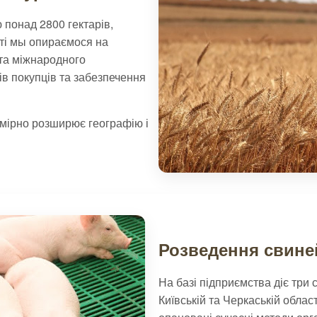
понад 2800 гектарів,
оті мы опираємося на
 та міжнародного
ів покупців та забезпечення
омірно розширює географію і
Розведення свине
На базі підприємства діє три 
Київській та Черкаській обла