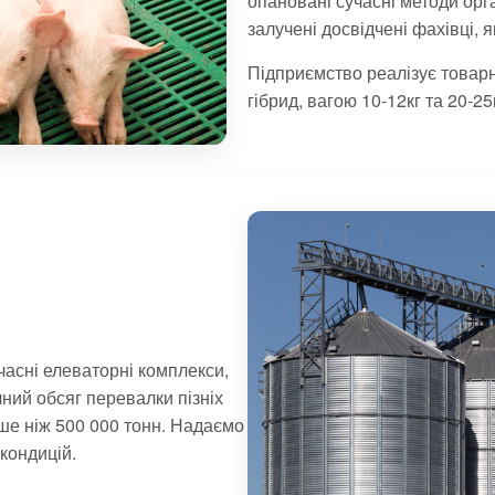
опановані сучасні методи орг
залучені досвідчені фахівці, 
Підприємство реалізує товар
гібрид, вагою 10-12кг та 20-25
часні елеваторні комплекси,
чний обсяг перевалки пізніх
ьше ніж 500 000 тонн. Надаємо
кондицій.